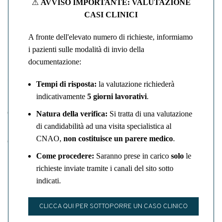
⚠
AVVISO IMPORTANTE: VALUTAZIONE
tumori radioresistenti
, quei tumori che non rispondono alla
CASI CLINICI
radioterapia tradizionale con raggi X o per i tumori
inoperabili.
A fronte dell'elevato numero di richieste, informiamo
i pazienti sulle modalità di invio della
Tra gli altri vantaggi di questa terapia, che ricordiamo
documentazione:
essere riconosciuta come trattamento erogabile dal
Sistema Sanitario Nazionale dal 1 gennaio 2014, i più
Tempi di risposta:
la valutazione richiederà
importanti riguardano:
indicativamente
5 giorni lavorativi
.
la
possibilità di trattare tumori in sedi particolarmente
Natura della verifica:
Si tratta di una valutazione
difficili
;
di candidabilità ad una visita specialistica al
CNAO,
non costituisce un parere medico
.
la
capacità di agire sull’area da trattare con estrema
precisione
, conservando i tessuti sani.
Come procedere:
Saranno prese in carico
solo
le
richieste inviate tramite i canali del sito sotto
Oltre ad occuparsi di trattamenti di Adroterapia, CNAO è
indicati.
anche un
Centro di Ricerca e Sviluppo
le cui attività
spaziano dalla ricerca clinica alla ricerca radiobiologica, a
CLICCA QUI PER SOTTOPORRE UN CASO CLINICO
quella traslazionale con l’obiettivo di fornire un continuo