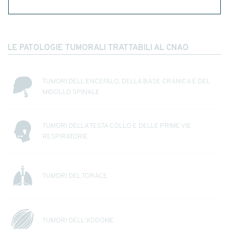
miglioramento nella lotta contro il cancro.
LE PATOLOGIE TUMORALI TRATTABILI AL CNAO
TUMORI DELL'ENCEFALO, DELLA BASE CRANICA E DEL
MIDOLLO SPINALE
TUMORI DELLA TESTA COLLO E DELLE PRIME VIE
RESPIRATORIE
TUMORI DEL TORACE
TUMORI DELL'ADDOME