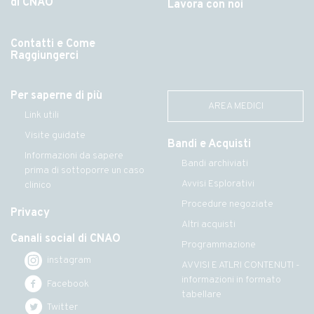
di CNAO
Lavora con noi
Contatti e Come
Raggiungerci
Per saperne di più
AREA MEDICI
Link utili
Visite guidate
Bandi e Acquisti
Informazioni da sapere
Bandi archiviati
prima di sottoporre un caso
Avvisi Esplorativi
clinico
Procedure negoziate
Privacy
Altri acquisti
Canali social di CNAO
Programmazione
instagram
AVVISI E ATLRI CONTENUTI -
informazioni in formato
Facebook
tabellare
Twitter