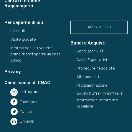
Contatti e Come
Raggiungerci
Per saperne di più
AREA MEDICI
Link utili
Visite guidate
Bandi e Acquisti
Informazioni da sapere
Bandi archiviati
prima di sottoporre un caso
Avvisi Esplorativi
clinico
Procedure negoziate
Privacy
Altri acquisti
Canali social di CNAO
Programmazione
instagram
AVVISI E ATLRI CONTENUTI -
informazioni in formato
Facebook
tabellare
Twitter
LinkedIn