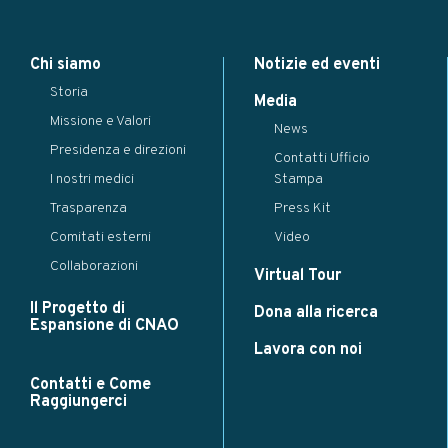
Modal title
×
Chi siamo
Notizie ed eventi
...
Storia
Close
Save changes
Media
Missione e Valori
News
Presidenza e direzioni
Contatti Ufficio
I nostri medici
Stampa
Trasparenza
Press Kit
Comitati esterni
Video
Collaborazioni
Virtual Tour
Il Progetto di
Dona alla ricerca
Espansione di CNAO
Lavora con noi
Contatti e Come
Raggiungerci