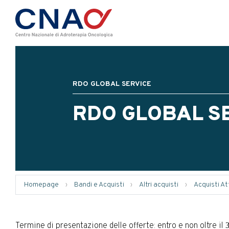
RDO GLOBAL SERVICE
RDO GLOBAL S
Homepage
›
Bandi e Acquisti
›
Altri acquisti
›
Acquisti Att
Termine di presentazione delle offerte: entro e non oltre il