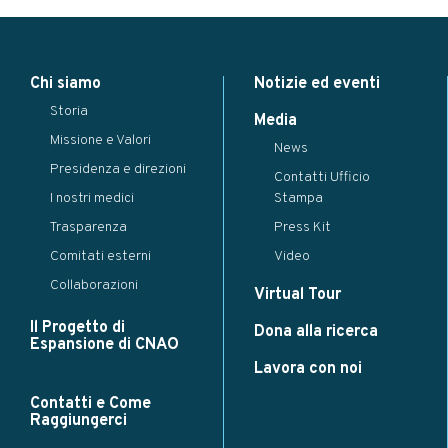
Modal title
×
Chi siamo
Notizie ed eventi
...
Storia
Close
Save changes
Media
Missione e Valori
News
Presidenza e direzioni
Contatti Ufficio
I nostri medici
Stampa
Trasparenza
Press Kit
Comitati esterni
Video
Collaborazioni
Virtual Tour
Il Progetto di
Dona alla ricerca
Espansione di CNAO
Lavora con noi
Contatti e Come
Raggiungerci