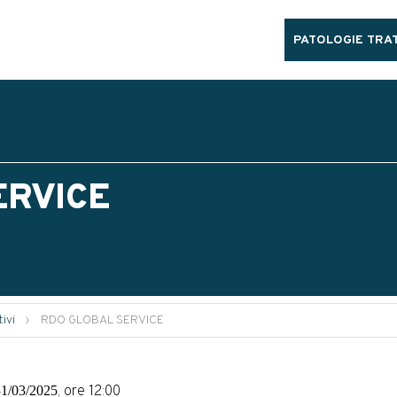
PATOLOGIE TRAT
ERVICE
ivi
›
RDO GLOBAL SERVICE
31/03/2025
, ore 12:00