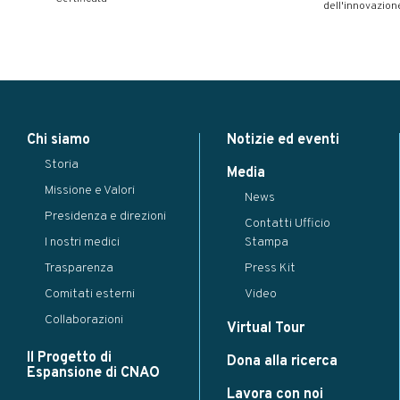
dell'innovazion
Modal title
×
Chi siamo
Notizie ed eventi
...
Storia
Close
Save changes
Media
Missione e Valori
News
Presidenza e direzioni
Contatti Ufficio
I nostri medici
Stampa
Trasparenza
Press Kit
Comitati esterni
Video
Collaborazioni
Virtual Tour
Il Progetto di
Dona alla ricerca
Espansione di CNAO
Lavora con noi