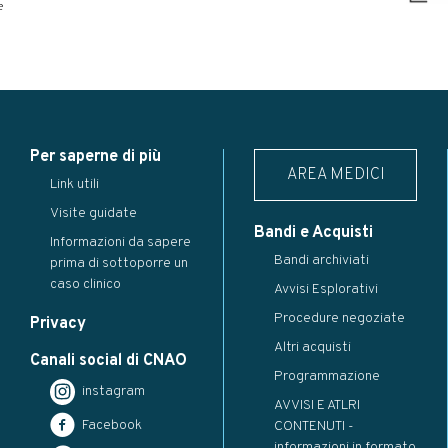
e
Per saperne di più
AREA MEDICI
Link utili
Visite guidate
Bandi e Acquisti
Informazioni da sapere
Bandi archiviati
prima di sottoporre un
caso clinico
Avvisi Esplorativi
Procedure negoziate
Privacy
Altri acquisti
Canali social di CNAO
Programmazione
instagram
AVVISI E ATLRI
Facebook
CONTENUTI -
informazioni in formato