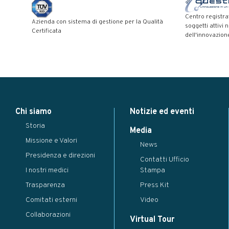
Centro registra
Azienda con sistema di gestione per la Qualità
soggetti attivi 
Certificata
dell'innovazion
Modal title
×
Chi siamo
Notizie ed eventi
...
Storia
Close
Save changes
Media
Missione e Valori
News
Presidenza e direzioni
Contatti Ufficio
I nostri medici
Stampa
Trasparenza
Press Kit
Comitati esterni
Video
Collaborazioni
Virtual Tour