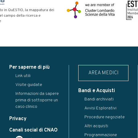
to in QuESTIO, la mappatura dei
nel campo della ricerca e
e
Per saperne di più
AREA MEDICI
Link utili
Visite guidate
Bandi e Acquisti
Informazioni da sapere
Bandi archiviati
prima di sottoporre un
caso clinico
Avvisi Esplorativi
Procedure negoziate
Privacy
Altri acquisti
Canali social di CNAO
Programmazione