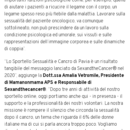
importanti funzioni psicologiche come, per esempio, quella
di aiutare i pazienti a ricucire il legame con il corpo, un
legame spesso reso più flebile dalla malattia. Lavorare sulla
sessualità del paziente oncologico, va comunque
sottolineato, non può prescindere da un lavoro sulla
condizione psicologica ed umorale, sui vissuti e sulle
rappresentazioni dell’immagine corporea e sulle dinamiche
di coppia”.
“Lo Sportello Sessualità e Cancro di Pavia è un risultato
tangibile del messaggio lanciato da SexandtheCancer® nel
2020”, aggiunge la
Dott.ssa Amalia Vetromile, Presidente
di Mamanonmama APS e Responsabile di
Sexandthecancer®
. “Dopo tre anni di attività del nostro
sportello online, oggi portiamo anche qui - in presenza - il
supporto e la professionalità dei nostri volontari. La nostra
missione è rompere il silenzio che circonda la sessualità
dopo il cancro, un tema che riguarda il 6% delle donne
italiane ma di cui si parla ancora troppo poco. Vogliamo