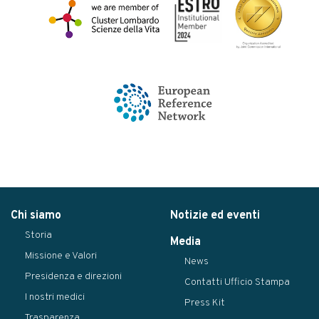
Chi siamo
Notizie ed eventi
Storia
Media
Missione e Valori
News
Presidenza e direzioni
Contatti Ufficio Stampa
I nostri medici
Press Kit
Trasparenza