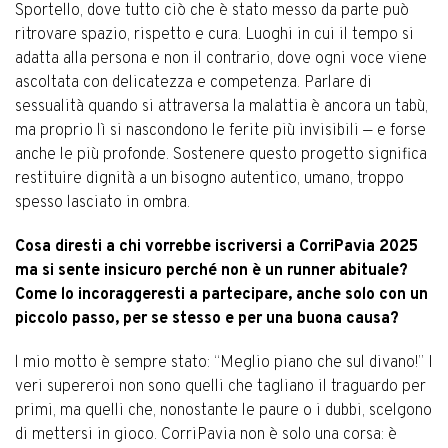
Sportello, dove tutto ciò che è stato messo da parte può
ritrovare spazio, rispetto e cura. Luoghi in cui il tempo si
adatta alla persona e non il contrario, dove ogni voce viene
ascoltata con delicatezza e competenza. Parlare di
sessualità quando si attraversa la malattia è ancora un tabù,
ma proprio lì si nascondono le ferite più invisibili — e forse
anche le più profonde. Sostenere questo progetto significa
restituire dignità a un bisogno autentico, umano, troppo
spesso lasciato in ombra.
Cosa diresti a chi vorrebbe iscriversi a CorriPavia 2025
ma si sente insicuro perché non è un runner abituale?
Come lo incoraggeresti a partecipare, anche solo con un
piccolo passo, per se stesso e per una buona causa?
l mio motto è sempre stato: “Meglio piano che sul divano!” I
veri supereroi non sono quelli che tagliano il traguardo per
primi, ma quelli che, nonostante le paure o i dubbi, scelgono
di mettersi in gioco. CorriPavia non è solo una corsa: è