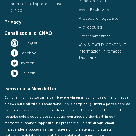
Bandi archiviati
prima di sottoporre un caso
Avvisi Esplorativi
clinico
Procedure negoziate
Privacy
Altri acquisti
Canali social di CNAO
Programmazione
instagram
AVVISI E ATLRI CONTENUTI -
informazioni in formato
Facebook
tabellare
Twitter
LinkedIn
Iscriviti alla Newsletter
Compila il form sottostante per ricevere via email comunicazioni informative
e news sulle attività di Fondazione CNAO, compresi gli inviti a partecipare ad
eventi o survey e le campagne di fund raising. Utilizzeremo i tuoi dati di
recapito solo a questo scopo e potrai comunque disiscriverti in ogni
momento cliccando l’apposito link presente sul piede di ogni email,
impedendone successive trasmissioni. L'informativa completa sul
trattamento dei dati personali è disponibile al seguente link: