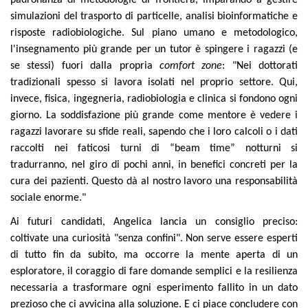
padronanza di metodologie di frontiera, imparando a gestire
simulazioni del trasporto di particelle, analisi bioinformatiche e
risposte radiobiologiche. Sul piano umano e metodologico,
l'insegnamento più grande per un tutor è spingere i ragazzi (e
se stessi) fuori dalla propria
comfort zone
: "Nei dottorati
tradizionali spesso si lavora isolati nel proprio settore. Qui,
invece, fisica, ingegneria, radiobiologia e clinica si fondono ogni
giorno. La soddisfazione più grande come mentore è vedere i
ragazzi lavorare su sfide reali, sapendo che i loro calcoli o i dati
raccolti nei faticosi turni di “beam time” notturni si
tradurranno, nel giro di pochi anni, in benefici concreti per la
cura dei pazienti. Questo dà al nostro lavoro una responsabilità
sociale enorme."
Ai futuri candidati, Angelica lancia un consiglio preciso:
coltivate una curiosità "senza confini". Non serve essere esperti
di tutto fin da subito, ma occorre la mente aperta di un
esploratore, il coraggio di fare domande semplici e la resilienza
necessaria a trasformare ogni esperimento fallito in un dato
prezioso che ci avvicina alla soluzione. E ci piace concludere con