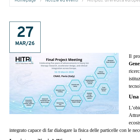
Homepage
›
Notizie ed eventi
›
Hitriplus: un’eredità europ
27
MAR/26
Il pr
Gene
ricer
istit
tecnol
Una 
L’obi
Attra
ecosi
integrato capace di far dialogare la fisica delle particelle con le n