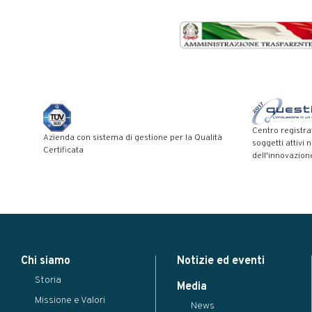
Centro registra
Azienda con sistema di gestione per la Qualità
soggetti attivi 
Certificata
dell'innovazion
Modal title
×
Chi siamo
Notizie ed eventi
...
Storia
Close
Save changes
Media
Missione e Valori
News