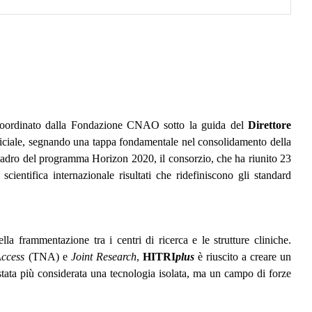
coordinato dalla Fondazione CNAO sotto la guida del
Direttore
fficiale, segnando una tappa fondamentale nel consolidamento della
 quadro del programma Horizon 2020, il consorzio, che ha riunito 23
cientifica internazionale risultati che ridefiniscono gli standard
a frammentazione tra i centri di ricerca e le strutture cliniche.
Access
(TNA) e
Joint Research
,
HITRI
plus
è riuscito a creare un
 stata più considerata una tecnologia isolata, ma un campo di forze