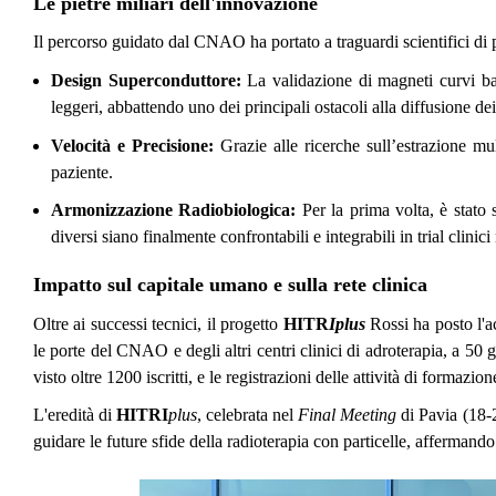
Le pietre miliari dell'innovazione
Il percorso guidato dal CNAO ha portato a traguardi scientifici di p
Design Superconduttore:
La validazione di magneti curvi ba
leggeri, abbattendo uno dei principali ostacoli alla diffusione dei 
Velocità e Precisione:
Grazie alle ricerche sull’estrazione mul
paziente.
Armonizzazione Radiobiologica:
Per la prima volta, è stato 
diversi siano finalmente confrontabili e integrabili in trial clinici
Impatto sul capitale umano e sulla rete clinica
Oltre ai successi tecnici, il progetto
HITR
Iplus
Rossi ha posto l'
le porte del CNAO e degli altri centri clinici di adroterapia, a 50 gr
visto oltre 1200 iscritti, e le registrazioni delle attività di formazi
L'eredità di
HITRI
plus
, celebrata nel
Final Meeting
di Pavia (18-2
guidare le future sfide della radioterapia con particelle, affermando 