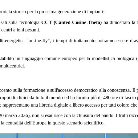
ortata storica per la prossima generazione di impianti:
sati sulla tecnologia
CCT (Canted-Cosine-Theta)
ha dimostrato la f
centri a ioni pesanti.
ti-energetica "on-the-fly", i tempi di trattamento potranno essere dras
stabilito un linguaggio comune europeo per la modellistica biologica (
 multicentrici.
accento sulla formazione e sull'accesso democratico alla conoscenza. I
uppi di clinici da tutto il mondo ed ha fornito più di 480 ore di fascio pe
one rappresentano una libreria digitale a libero accesso per tutti coloro ch
0 marzo 2026), non si esaurisce con la chiusura del bando. I frutti rac
la centralità dell'Europa in questo scenario scientifico.