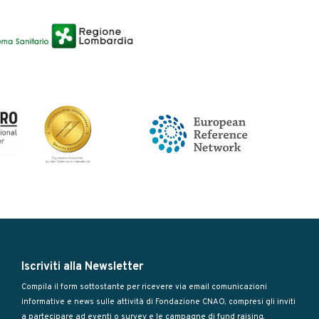
Iscriviti alla Newsletter
Compila il form sottostante per ricevere via email comunicazioni
informative e news sulle attività di Fondazione CNAO, compresi gli inviti
a partecipare ad eventi o survey e le campagne di fund raising.