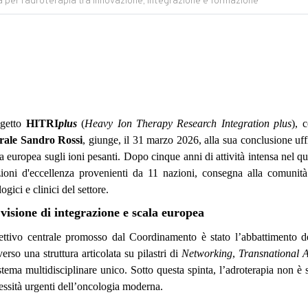
ea per l’adroterapia tra innovazione, integrazione e formazione
ogetto
HITRI
plus
(
Heavy Ion Therapy Research Integration plus
), 
rale Sandro Rossi
, giunge, il 31 marzo 2026, alla sua conclusione u
ca europea sugli ioni pesanti. Dopo cinque anni di attività intensa nel
uzioni d'eccellenza provenienti da 11 nazioni, consegna alla comunità s
ogici e clinici del settore.
visione di integrazione e scala europea
ettivo centrale promosso dal Coordinamento è stato l’abbattimento dell
verso una struttura articolata su pilastri di
Networking
,
Transnational 
stema multidisciplinare unico. Sotto questa spinta, l’adroterapia non è
ecessità urgenti dell’oncologia moderna.