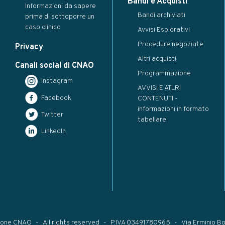
Bandi e Acquisti
Informazioni da sapere
Bandi archiviati
prima di sottoporre un
caso clinico
Avvisi Esplorativi
Procedure negoziate
Privacy
Altri acquisti
Canali social di CNAO
Programmazione
instagram
AVVISI E ATLRI
Facebook
CONTENUTI -
informazioni in formato
Twitter
tabellare
LinkedIn
ione CNAO
All rights reserved
P.IVA 03491780965
Via Erminio Bo