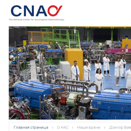
Главная страница
›
О НАС
›
Наши врачи
›
Доктор Вив