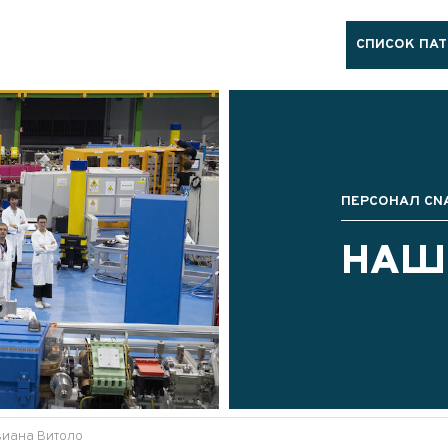
СПИСОК ПА
ПЕРСОНАЛ CN
НАШ
иана Витоло