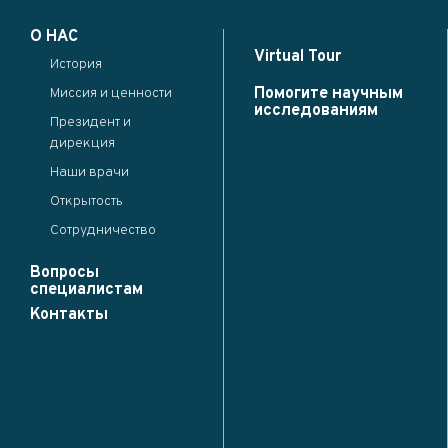
×
О НАС
...
Virtual Tour
История
Close
Save changes
Помогите научным
Миссия и ценности
исследованиям
Президент и
дирекция
Наши врачи
Открытость
Сотрудничество
Вопросы
специалистам
Контакты