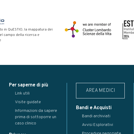
to in QuESTIO, la mappatura dei
nel campo della ricerca e
e
Per saperne di più
AREA MEDICI
Link utili
Visite guidate
Bandi e Acquisti
Informazioni da sapere
Bandi archiviati
prima di sottoporre un
caso clinico
Avvisi Esplorativi
Procedure negoziate