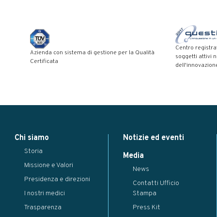
Centro registra
Azienda con sistema di gestione per la Qualità
soggetti attivi 
Certificata
dell'innovazion
Modal title
×
Chi siamo
Notizie ed eventi
...
Storia
Close
Save changes
Media
Missione e Valori
News
Presidenza e direzioni
Contatti Ufficio
I nostri medici
Stampa
Trasparenza
Press Kit